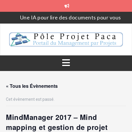
Aller
au
contenu
Une IA pour lire des documents pour vous
Parce qu’on a toujours fait comme ça
Aborder la gestion de projet en 2023
PojeQtOr – Logiciel web libre open source de gesti
de projet
La loi de Metcalfe
Outil annuel de rétrospective et de projection – Le
« Tous les Évènements
YearCompass
Cet évènement est passé.
MindManager 2017 – Mind
mapping et gestion de projet