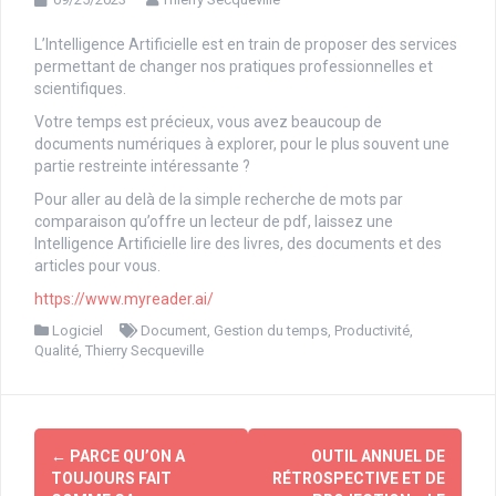
L’Intelligence Artificielle est en train de proposer des services
permettant de changer nos pratiques professionnelles et
scientifiques.
Votre temps est précieux, vous avez beaucoup de
documents numériques à explorer, pour le plus souvent une
partie restreinte intéressante ?
Pour aller au delà de la simple recherche de mots par
comparaison qu’offre un lecteur de pdf, laissez une
Intelligence Artificielle lire des livres, des documents et des
articles pour vous.
https://www.myreader.ai/
Logiciel
Document
,
Gestion du temps
,
Productivité
,
Qualité
,
Thierry Secqueville
Navigation
←
PARCE QU’ON A
OUTIL ANNUEL DE
d'article
TOUJOURS FAIT
RÉTROSPECTIVE ET DE