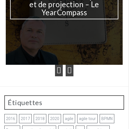
et de projection – Le
YearCompass
Étiquettes
2016
2017
2018
2020
agile
agile tour
BPMN