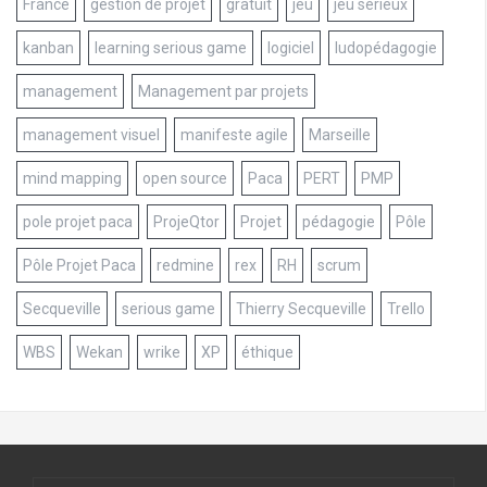
France
gestion de projet
gratuit
jeu
jeu sérieux
kanban
learning serious game
logiciel
ludopédagogie
management
Management par projets
management visuel
manifeste agile
Marseille
mind mapping
open source
Paca
PERT
PMP
pole projet paca
ProjeQtor
Projet
pédagogie
Pôle
Pôle Projet Paca
redmine
rex
RH
scrum
Secqueville
serious game
Thierry Secqueville
Trello
WBS
Wekan
wrike
XP
éthique