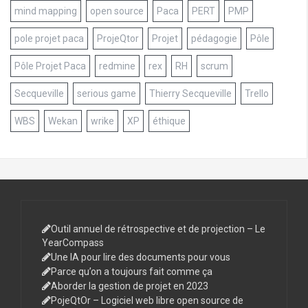
mind mapping
open source
Paca
PERT
PMP
pole projet paca
ProjeQtor
Projet
pédagogie
Pôle
Pôle Projet Paca
redmine
rex
RH
scrum
Secqueville
serious game
Thierry Secqueville
Trello
WBS
Wekan
wrike
XP
éthique
Outil annuel de rétrospective et de projection – Le
YearCompass
Une IA pour lire des documents pour vous
Parce qu’on a toujours fait comme ça
Aborder la gestion de projet en 2023
PojeQtOr – Logiciel web libre open source de