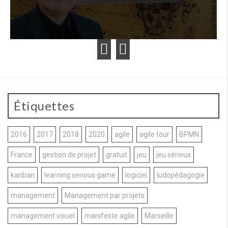
Étiquettes
2016
2017
2018
2020
agile
agile tour
BPMN
France
gestion de projet
gratuit
jeu
jeu sérieux
kanban
learning serious game
logiciel
ludopédagogie
management
Management par projets
management visuel
manifeste agile
Marseille