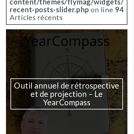
content/themes/flymag/widgets/
recent-posts-slider.php
on line
94
Articles récents
Outil annuel de rétrospective
et de projection – Le
YearCompass