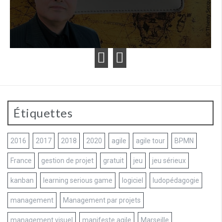
Étiquettes
2016
2017
2018
2020
agile
agile tour
BPMN
France
gestion de projet
gratuit
jeu
jeu sérieux
kanban
learning serious game
logiciel
ludopédagogie
management
Management par projets
management visuel
manifeste agile
Marseille