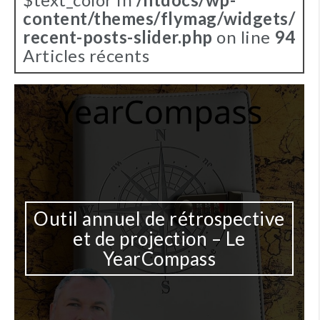
content/themes/flymag/widgets/
recent-posts-slider.php
on line
94
Articles récents
 rétrospective
ction – Le
Une IA pour li
mpass
documents pou