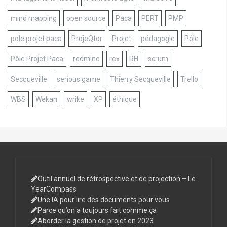
mind mapping
open source
Paca
PERT
PMP
pole projet paca
ProjeQtor
Projet
pédagogie
Pôle
Pôle Projet Paca
redmine
rex
RH
scrum
Secqueville
serious game
Thierry Secqueville
Trello
WBS
Wekan
wrike
XP
éthique
Outil annuel de rétrospective et de projection – Le
YearCompass
Une IA pour lire des documents pour vous
Parce qu’on a toujours fait comme ça
Aborder la gestion de projet en 2023