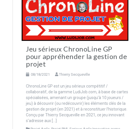
Outil annuel d
rétrospective et
projection – L
YearCompass
Jeu sérieux ChronoLine GP
pour appréhender la gestion de
projet
08/18/2021
Thierry Secqueville
ChronoLine GP est un jeu sérieux compétitif /
collaboratif, de la gamme LudiJob.com, à base de cartes
spécialisées, amenant un groupe (jusqu’à 10 joueurs /
jeu) à découvrir (ou redécouvrir) les éléments clés de la
gestion de projet (en 2021) et à reconstituer l’historique.
Conçu par Thierry Secqueville en 2021, ce jeu innovant
s’adresse aux […]
Projet Agile
,
Projet PMI
,
Serious Agile Innovation game
,