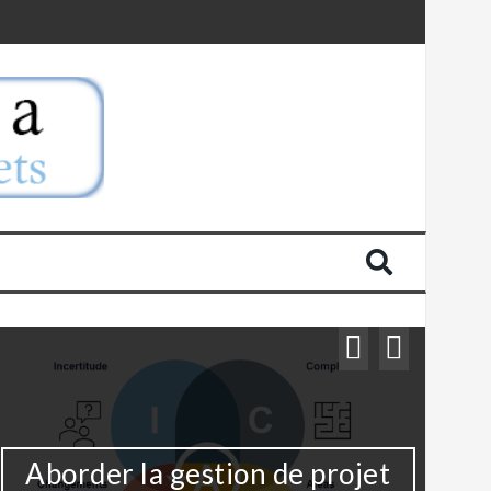
Aborder la gestion de projet
Po