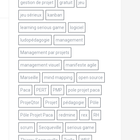
gestion de projet
gratuit
jeu
jeu sérieux
kanban
learning serious game
logiciel
ludopédagogie
management
Management par projets
management visuel
manifeste agile
Marseille
mind mapping
open source
Paca
PERT
PMP
pole projet paca
ProjeQtor
Projet
pédagogie
Pôle
Pôle Projet Paca
redmine
rex
RH
scrum
Secqueville
serious game
Thierry Secqueville
Trello
WBS