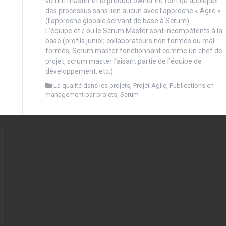
scrum master et le product owner ne font qu’appliquer
des processus sans lien aucun avec l’approche « Agile »
(l’approche globale servant de base à Scrum).
L’équipe et / ou le Scrum Master sont incompétents à la
base (profils junior, collaborateurs non formés ou mal
formés, Scrum master fonctionnant comme un chef de
projet, scrum master faisant partie de l’équipe de
développement, etc.)
La qualité dans les projets
,
Projet Agile
,
Publications en
management par projets
,
Scrum