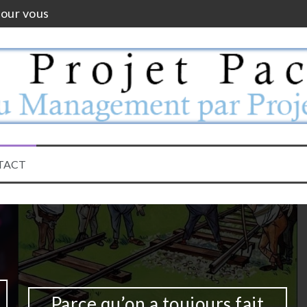
pour vous
e ça
2023
en source de gestion de projet
 de projection – Le YearCompass
TACT
Parce qu’on a toujours fait