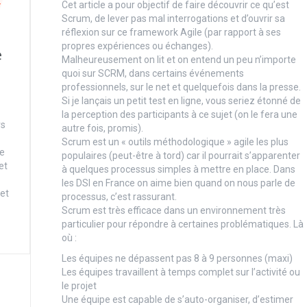
Cet article a pour objectif de faire découvrir ce qu’est
Scrum, de lever pas mal interrogations et d’ouvrir sa
réflexion sur ce framework Agile (par rapport à ses
propres expériences ou échanges).
e
Malheureusement on lit et on entend un peu n’importe
quoi sur SCRM, dans certains événements
professionnels, sur le net et quelquefois dans la presse.
Si je lançais un petit test en ligne, vous seriez étonné de
la perception des participants à ce sujet (on le fera une
rs
autre fois, promis).
Scrum est un « outils méthodologique » agile les plus
de
populaires (peut-être à tord) car il pourrait s’apparenter
et
à quelques processus simples à mettre en place. Dans
les DSI en France on aime bien quand on nous parle de
 et
processus, c’est rassurant.
Scrum est très efficace dans un environnement très
particulier pour répondre à certaines problématiques. Là
où :
Les équipes ne dépassent pas 8 à 9 personnes (maxi)
Les équipes travaillent à temps complet sur l’activité ou
le projet
Une équipe est capable de s’auto-organiser, d’estimer