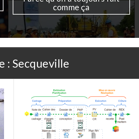
comme ça
e :
Secqueville