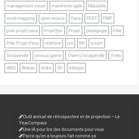
management visuel
manifeste agile
Marseille
mind mapping
open source
Paca
PERT
PMP
pole projet paca
ProjeQtor
Projet
pédagogie
Pôle
Pôle Projet Paca
redmine
rex
RH
scrum
Secqueville
serious game
Thierry Secqueville
Trello
WBS
Wekan
wrike
XP
éthique
Outil annuel de rétrospective et de projection – Le
YearCompass
Une IA pour lire des documents pour vous
Parce qu’on a toujours fait comme ça