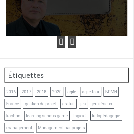
Étiquettes
2016
2017
2018
2020
agile
agile tour
BPMN
France
gestion de projet
gratuit
jeu
jeu sérieux
kanban
learning serious game
logiciel
ludopédagogie
management
Management par projets