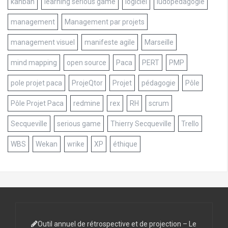
kanban
learning serious game
logiciel
ludopédagogie
management
Management par projets
management visuel
manifeste agile
Marseille
mind mapping
open source
Paca
PERT
PMP
pole projet paca
ProjeQtor
Projet
pédagogie
Pôle
Pôle Projet Paca
redmine
rex
RH
scrum
Secqueville
serious game
Thierry Secqueville
Trello
WBS
Wekan
wrike
XP
éthique
Outil annuel de rétrospective et de projection – Le