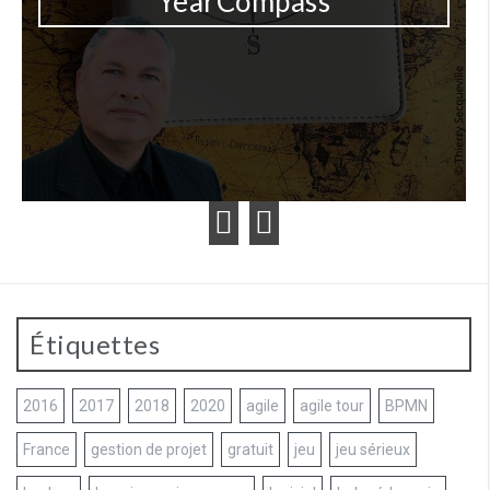
YearCompass
Étiquettes
2016
2017
2018
2020
agile
agile tour
BPMN
France
gestion de projet
gratuit
jeu
jeu sérieux