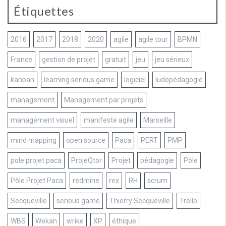
Étiquettes
2016
2017
2018
2020
agile
agile tour
BPMN
France
gestion de projet
gratuit
jeu
jeu sérieux
kanban
learning serious game
logiciel
ludopédagogie
management
Management par projets
management visuel
manifeste agile
Marseille
mind mapping
open source
Paca
PERT
PMP
pole projet paca
ProjeQtor
Projet
pédagogie
Pôle
Pôle Projet Paca
redmine
rex
RH
scrum
Secqueville
serious game
Thierry Secqueville
Trello
WBS
Wekan
wrike
XP
éthique