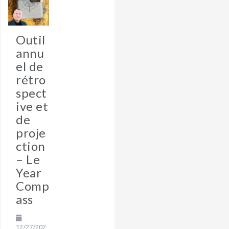
Outil
annu
el de
rétro
spect
ive et
de
proje
ction
– Le
Year
Comp
ass
12/27/202