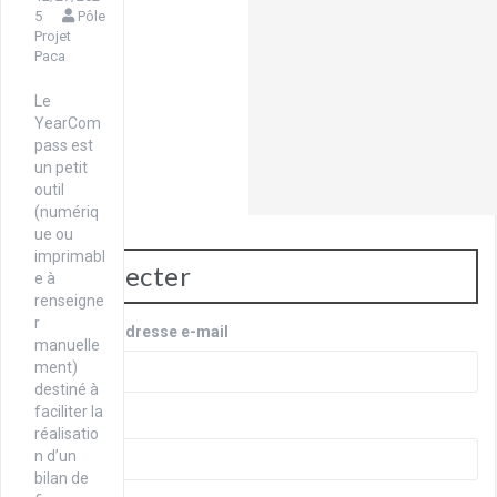
5
Pôle
Projet
Paca
Le
YearCom
pass est
un petit
outil
(numériq
ue ou
imprimabl
Se connecter
e à
renseigne
r
Identifiant ou adresse e-mail
manuelle
ment)
destiné à
faciliter la
Mot de passe
réalisatio
n d’un
bilan de