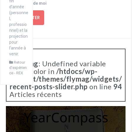
fin
Se souvenir de moi
d’année
(personne
SE CONNECTER
l,
professio
nnel) et la
projection
pour
l’année à
venir.
Warning
: Undefined variable
Retour
d'expérien
$text_color in
/htdocs/wp-
ce - REX
content/themes/flymag/widgets/
recent-posts-slider.php
on line
94
Articles récents