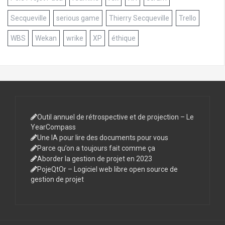
Secqueville
serious game
Thierry Secqueville
Trello
WBS
Wekan
wrike
XP
éthique
Outil annuel de rétrospective et de projection – Le
YearCompass
Une IA pour lire des documents pour vous
Parce qu’on a toujours fait comme ça
Aborder la gestion de projet en 2023
PojeQtOr – Logiciel web libre open source de
gestion de projet