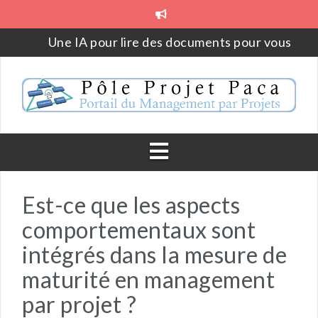
Aller
au
contenu
Une IA pour lire des documents pour vous
Parce qu’on a toujours fait comme ça
Aborder la gestion de projet en 2023
PojeQtOr – Logiciel web libre open source de gesti
de projet
La loi de Metcalfe
Outil annuel de rétrospective et de projection – Le
Est-ce que les aspects
YearCompass
comportementaux sont
intégrés dans la mesure de
maturité en management
par projet ?