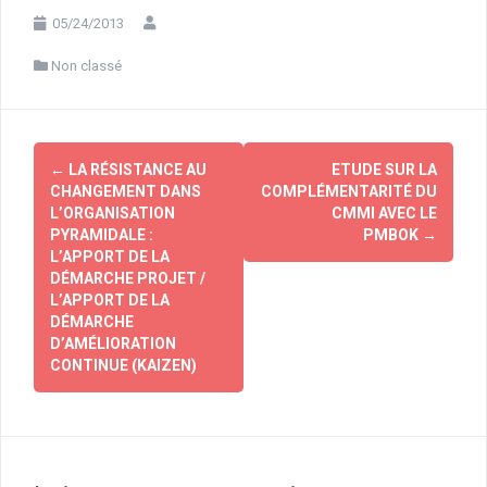
05/24/2013
Non classé
Navigation
←
LA RÉSISTANCE AU
ETUDE SUR LA
d'article
CHANGEMENT DANS
COMPLÉMENTARITÉ DU
L’ORGANISATION
CMMI AVEC LE
PYRAMIDALE :
PMBOK
→
L’APPORT DE LA
DÉMARCHE PROJET /
L’APPORT DE LA
DÉMARCHE
D’AMÉLIORATION
CONTINUE (KAIZEN)