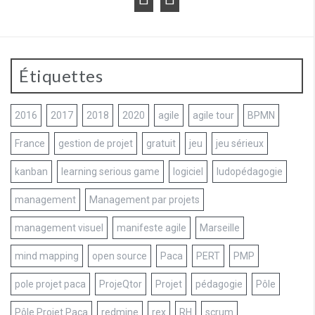
Étiquettes
2016
2017
2018
2020
agile
agile tour
BPMN
France
gestion de projet
gratuit
jeu
jeu sérieux
kanban
learning serious game
logiciel
ludopédagogie
management
Management par projets
management visuel
manifeste agile
Marseille
mind mapping
open source
Paca
PERT
PMP
pole projet paca
ProjeQtor
Projet
pédagogie
Pôle
Pôle Projet Paca
redmine
rex
RH
scrum