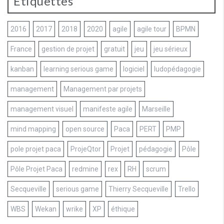
Étiquettes
2016
2017
2018
2020
agile
agile tour
BPMN
France
gestion de projet
gratuit
jeu
jeu sérieux
kanban
learning serious game
logiciel
ludopédagogie
management
Management par projets
management visuel
manifeste agile
Marseille
mind mapping
open source
Paca
PERT
PMP
pole projet paca
ProjeQtor
Projet
pédagogie
Pôle
Pôle Projet Paca
redmine
rex
RH
scrum
Secqueville
serious game
Thierry Secqueville
Trello
WBS
Wekan
wrike
XP
éthique