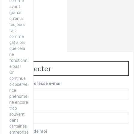
comme
avant
(parce
qu’on a
toujours
fait
comme
ça) alors
que cela
ne
fonctionn
e pas !
Se connecter
On
continue
Identifiant ou adresse e-mail
d’observe
r ce
phénomè
ne encore
Mot de passe
trop
souvent
dans
certaines
Se souvenir de moi
entreprise