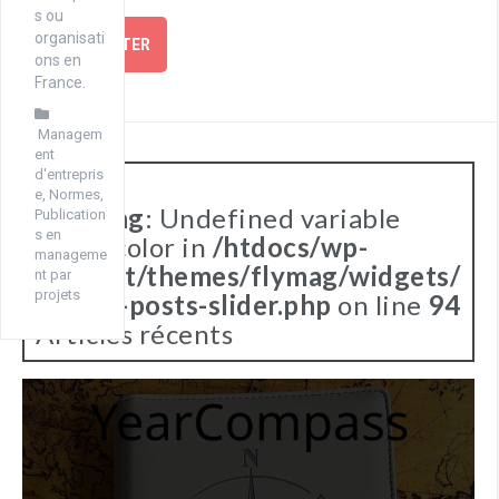
s ou
organisati
SE CONNECTER
ons en
France.
Managem
ent
d'entrepris
e
,
Normes
,
Warning
: Undefined variable
Publication
s en
$text_color in
/htdocs/wp-
manageme
content/themes/flymag/widgets/
nt par
projets
recent-posts-slider.php
on line
94
Articles récents