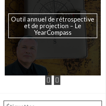
uel de rétrospective
 projection – Le
Une IA p
earCompass
document