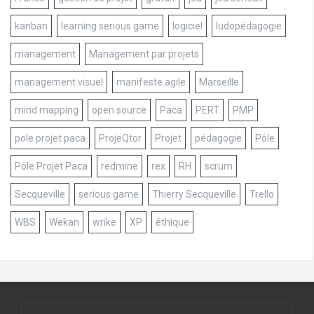
kanban
learning serious game
logiciel
ludopédagogie
management
Management par projets
management visuel
manifeste agile
Marseille
mind mapping
open source
Paca
PERT
PMP
pole projet paca
ProjeQtor
Projet
pédagogie
Pôle
Pôle Projet Paca
redmine
rex
RH
scrum
Secqueville
serious game
Thierry Secqueville
Trello
WBS
Wekan
wrike
XP
éthique