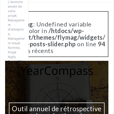
L’environn
ement de
votre
projet
,
Manageme
Warning
: Undefined variable
nt
$text_color in
/htdocs/wp-
d'entrepris
e
,
content/themes/flymag/widgets/
Manageme
recent-posts-slider.php
on line
94
nt visuel
,
Normes
,
Articles récents
Projet
Agile
,
Projet PMI
,
Scrum
étrospective