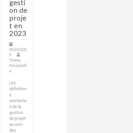
gesti
on de
proje
t en
2023
03/25/202
3
Thierry
Secquevill
e
Les
définition
s
existante
s de la
gestion
de projet
au sein
des