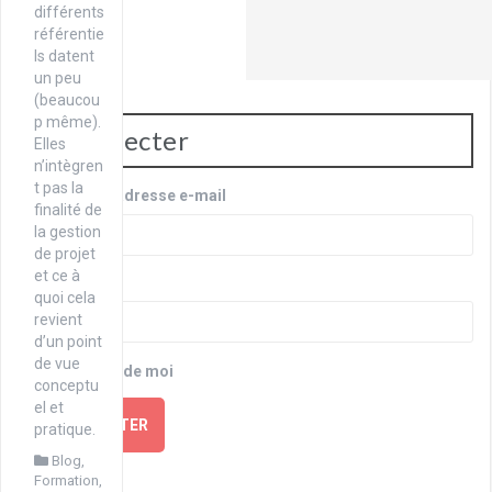
différents
référentie
ls datent
un peu
(beaucou
p même).
Se connecter
Elles
n’intègren
t pas la
Identifiant ou adresse e-mail
finalité de
la gestion
de projet
et ce à
Mot de passe
quoi cela
revient
d’un point
de vue
Se souvenir de moi
conceptu
el et
SE CONNECTER
pratique.
Blog
,
Formation
,