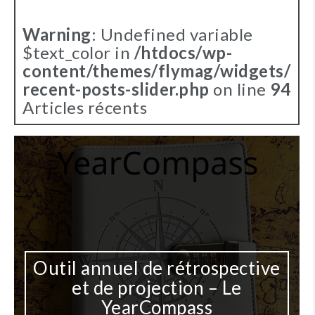
Warning
: Undefined variable
$text_color in
/htdocs/wp-
content/themes/flymag/widgets/
recent-posts-slider.php
on line
94
Articles récents
annuel de rétrospective
 de projection – Le
Une I
YearCompass
docum