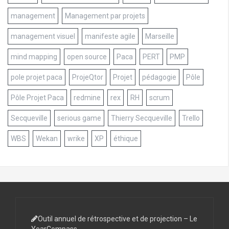
management
Management par projets
management visuel
manifeste agile
Marseille
mind mapping
open source
Paca
PERT
PMP
pole projet paca
ProjeQtor
Projet
pédagogie
Pôle
Pôle Projet Paca
redmine
rex
RH
scrum
Secqueville
serious game
Thierry Secqueville
Trello
WBS
Wekan
wrike
XP
éthique
Outil annuel de rétrospective et de projection – Le
YearCompass