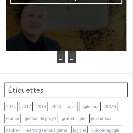
Étiquettes
2016
2017
2018
2020
agile
agile tour
BPMN
France
gestion de projet
gratuit
jeu
jeu sérieux
kanban
learning serious game
logiciel
ludopédagogie