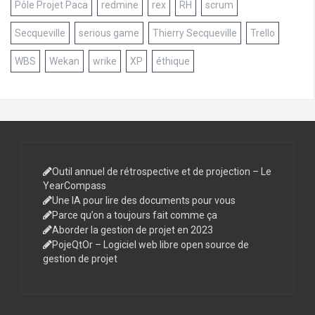
mind mapping
open source
Paca
PERT
PMP
pole projet paca
ProjeQtor
Projet
pédagogie
Pôle
Pôle Projet Paca
redmine
rex
RH
scrum
Secqueville
serious game
Thierry Secqueville
Trello
WBS
Wekan
wrike
XP
éthique
Outil annuel de rétrospective et de projection – Le
YearCompass
Une IA pour lire des documents pour vous
Parce qu’on a toujours fait comme ça
Aborder la gestion de projet en 2023
PojeQtOr – Logiciel web libre open source de