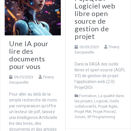
Logiciel web
libre open
source de
gestion de
projet
Une IA pour
03/03/2023
Thierry
lire des
Secqueville
documents
Dans la SAGA des outils
pour vous
libres et open source (AGPL
V3) de gestion de projet :
09/25/2023
Thierry
l’application web (2.0)
Secqueville
ProjeQtOr.
Pour aller au delà de la
Formation
,
La qualité dans
simple recherche de mots
les projets
,
Logiciel
,
Outils
par comparaison qu’offre
collaboratifs
,
Projet Agile
,
un lecteur de pdf, laissez
Projet PMI
,
Projet Prince2
,
Scrum
,
XP Programming
une Intelligence Artificielle
lire des livres, des
documents et des articles