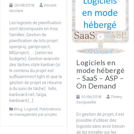
03/08/2018
Vincent
Iacolare
Les logiciels de planification
sont décomposés en trois
familles: Gestion de
planification de lots projet :
openproj, gantproject,
MSproject, …. (selon les
budgets). Gestion avancée
Logiciels en
des tâches style kanban (si
mode hébergé
le contenu du projet est
– SaaS – ASP –
suffisamment light et que la
gestion de projet se résume
On Demand
à du suivi de tâche) : tello,
kanboard.net, taïga,
01/06/2018
Thierry
kanboard […]
Secqueville
Blog
,
Logiciel
,
Publications
En gestion de projet, il est
en management par projets
possible d’utiliser des
logiciels sans avoir besoin
de les installer sur les