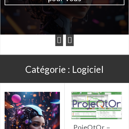
Catégorie :
Logiciel
PojeQtOr –