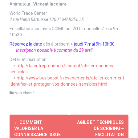
Animateur :
Vincent Iacolare
World Trade Center
2 rue Henri Barbusse 13001 MARSEILLE
En collaboration avec CCIMP au WTC marseille 7 mai 9h-
10h30
Réservez la date
dès à présent >
jeudi 7 mai 9h-10h30
Inscription possible
à compter du 29 avril
Détail et inscription :
>
http://talentrepreneur.fr/content/atelier-donnees-
sensibles
>
http://www.busiboost.fr/evenements/atelier-comment-
identifier-et-proteger-vos-donnees-sensibles.html
Non classé
Navigation
←
COMMENT
AGILE ET TECHNIQUES
d'article
VALORISER LA
DE SCRIBING –
CONNAISSANCE ISSUE
FACILITATION