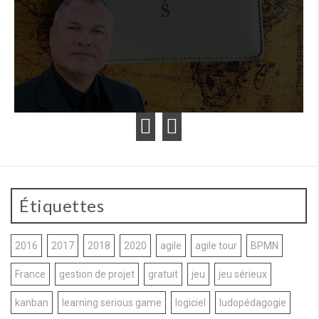
Étiquettes
2016
2017
2018
2020
agile
agile tour
BPMN
France
gestion de projet
gratuit
jeu
jeu sérieux
kanban
learning serious game
logiciel
ludopédagogie