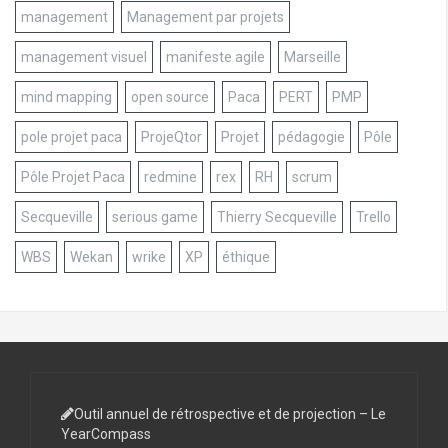
management
Management par projets
management visuel
manifeste agile
Marseille
mind mapping
open source
Paca
PERT
PMP
pole projet paca
ProjeQtor
Projet
pédagogie
Pôle
Pôle Projet Paca
redmine
rex
RH
scrum
Secqueville
serious game
Thierry Secqueville
Trello
WBS
Wekan
wrike
XP
éthique
Outil annuel de rétrospective et de projection – Le
YearCompass