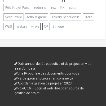
Pôle Projet Paca
redmine
rex
RH
scrum
Secqueville
serious game
Thierry Secqueville
Trello
WBS
Wekan
wrike
XP
éthique
Outil annuel de rétrospective et de projection – Le
YearCompass
Une IA pour lire des documents pour vous
Parce qu’on a toujours fait comme ça
Aborder la gestion de projet en 2023
PojeQtOr – Logiciel web libre open source de
gestion de projet