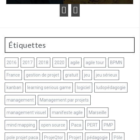
Étiquettes
2016
2017
2018
2020
agile
agile tour
BPMN
France
gestion de projet
gratuit
jeu
jeu sérieux
kanban
learning serious game
logiciel
ludopédagogie
management
Management par projets
management visuel
manifeste agile
Marseille
mind mapping
open source
Paca
PERT
PMP
pole projet paca
ProjeQtor
Projet
pédagogie
Pôle