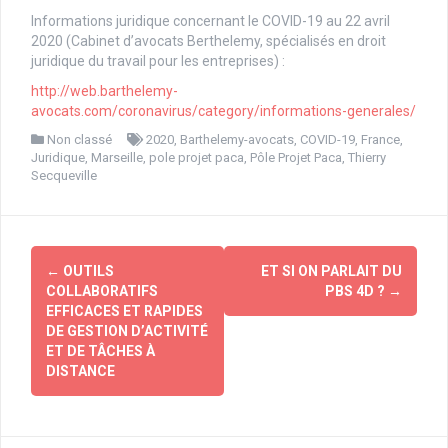
Informations juridique concernant le COVID-19 au 22 avril
2020 (Cabinet d’avocats Berthelemy, spécialisés en droit
juridique du travail pour les entreprises) :
http://web.barthelemy-
avocats.com/coronavirus/category/informations-generales/
Non classé
2020
,
Barthelemy-avocats
,
COVID-19
,
France
,
Juridique
,
Marseille
,
pole projet paca
,
Pôle Projet Paca
,
Thierry
Secqueville
Navigation
←
OUTILS
ET SI ON PARLAIT DU
d'article
COLLABORATIFS
PBS 4D ?
→
EFFICACES ET RAPIDES
DE GESTION D’ACTIVITÉ
ET DE TÂCHES À
DISTANCE