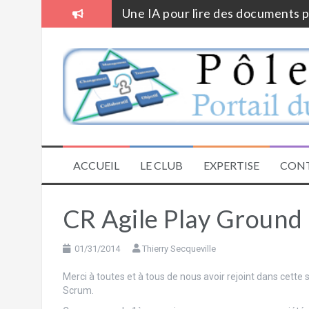
Aller
Une IA pour lire des documents 
au
contenu
Parce qu’on a toujours fait comm
Aborder la gestion de projet en 
PojeQtOr – Logiciel web libre op
La loi de Metcalfe
Outil annuel de rétrospective et
ACCUEIL
LE CLUB
EXPERTISE
CON
CR Agile Play Ground 
01/31/2014
Thierry Secqueville
Merci à toutes et à tous de nous avoir rejoint dans cette
Scrum.