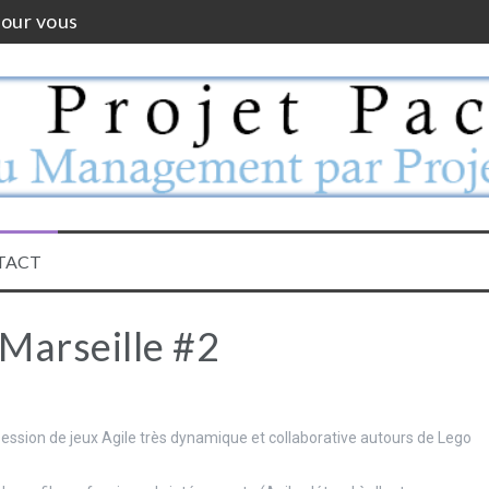
pour vous
e ça
2023
en source de gestion de projet
 de projection – Le YearCompass
TACT
Marseille #2
 session de jeux Agile très dynamique et collaborative autours de Lego