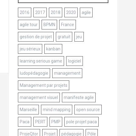
2016
2017
2018
2020
agile
agile tour
BPMN
France
gestion de projet
gratuit
jeu
jeu sérieux
kanban
learning serious game
logiciel
ludopédagogie
management
Management par projets
management visuel
manifeste agile
Marseille
mind mapping
open source
Paca
PERT
PMP
pole projet paca
ProjeQtor
Projet
pédagogie
Pôle