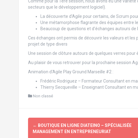
Comme pour la 1ère session, nous avons eu une variété de
secteurs que le développement logiciel).
La découverte d'Agile pour certains, de Scrum pour
Une métamorphose flagrante des équipes entre le d
Beaucoup de questions et d'échanges autours de la 
Ces échanges ont permis de découvrir les valeurs et les p
projet de type divers
Une session de clôture autours de quelques verres pour éc
Au plaisir de vous retrouver pour la prochaine session Ag
Animation d'Agile Play Ground Marseille #2 :
Frédéric Rodriguez – Formateur Consultant en m
Thierry Secqueville – Enseignant Consultant en 
Non classé
Navigation
←
BOUTIQUE EN LIGNE DIATEINO – SPÉCIALISÉE
d'article
MANAGEMENT EN ENTREPRENEURIAT