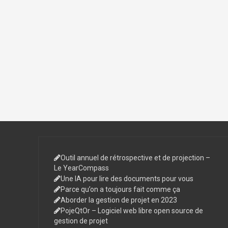
Outil annuel de rétrospective et de projection –
Le YearCompass
Une IA pour lire des documents pour vous
Parce qu’on a toujours fait comme ça
Aborder la gestion de projet en 2023
PojeQtOr – Logiciel web libre open source de
gestion de projet