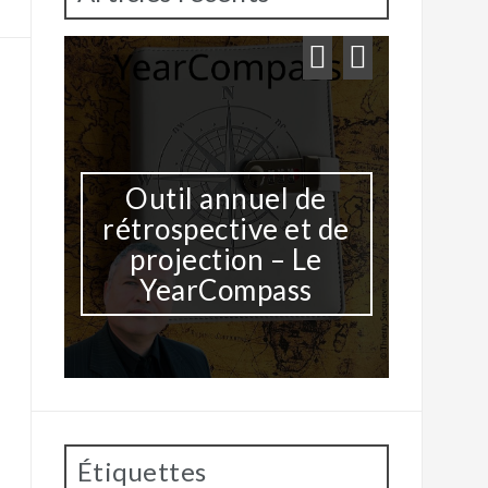
Outil annuel de
Une I
rétrospective et de
do
projection – Le
YearCompass
Étiquettes