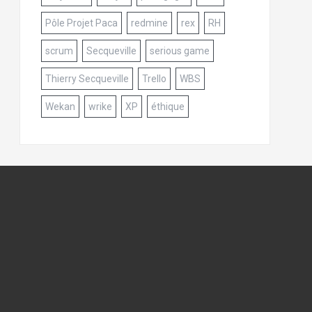
Pôle Projet Paca
redmine
rex
RH
scrum
Secqueville
serious game
Thierry Secqueville
Trello
WBS
Wekan
wrike
XP
éthique