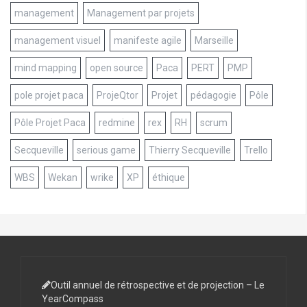
management
Management par projets
management visuel
manifeste agile
Marseille
mind mapping
open source
Paca
PERT
PMP
pole projet paca
ProjeQtor
Projet
pédagogie
Pôle
Pôle Projet Paca
redmine
rex
RH
scrum
Secqueville
serious game
Thierry Secqueville
Trello
WBS
Wekan
wrike
XP
éthique
Outil annuel de rétrospective et de projection – Le
YearCompass