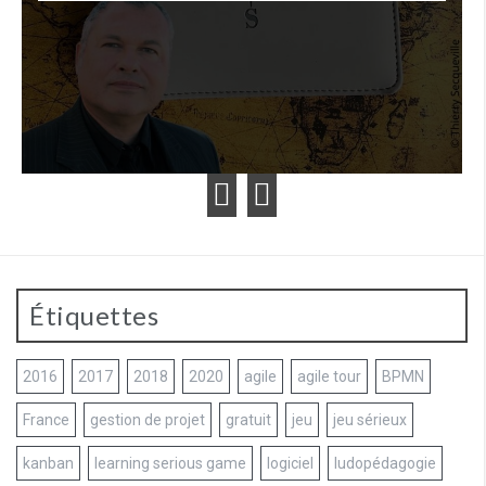
Étiquettes
2016
2017
2018
2020
agile
agile tour
BPMN
France
gestion de projet
gratuit
jeu
jeu sérieux
kanban
learning serious game
logiciel
ludopédagogie