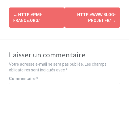
Navigation
←
HTTP://PMI-
HTTP://WWW.BLOG-
d'article
FRANCE.ORG/
PROJET.FR/
→
Laisser un commentaire
Votre adresse e-mail ne sera pas publiée.
Les champs
obligatoires sont indiqués avec
*
Commentaire
*