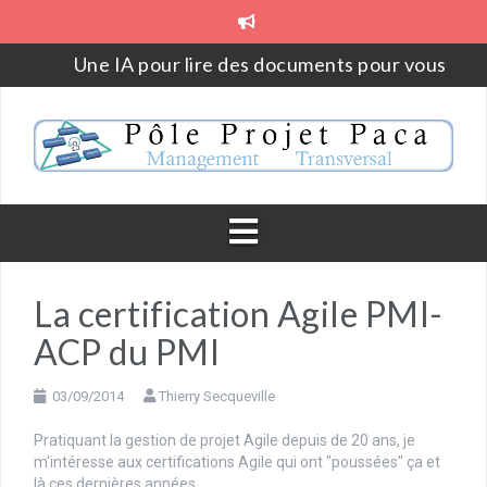
Aller
au
contenu
Une IA pour lire des documents pour vous
Parce qu’on a toujours fait comme ça
Aborder la gestion de projet en 2023
PojeQtOr – Logiciel web libre open source de gesti
de projet
La loi de Metcalfe
Outil annuel de rétrospective et de projection – Le
La certification Agile PMI-
YearCompass
ACP du PMI
03/09/2014
Thierry Secqueville
Pratiquant la gestion de projet Agile depuis de 20 ans, je
m'intéresse aux certifications Agile qui ont "poussées" ça et
là ces dernières années.