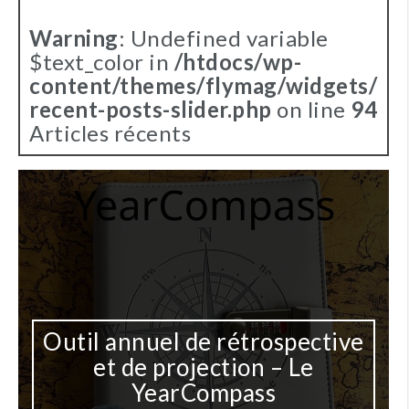
Warning
: Undefined variable
$text_color in
/htdocs/wp-
content/themes/flymag/widgets/
recent-posts-slider.php
on line
94
Articles récents
uel de rétrospective
 projection – Le
Une IA p
earCompass
document