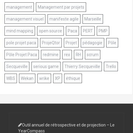
management
Management par projets
management visuel
manifeste agile
Marseille
mind mapping
open source
Paca
PERT
PMP
pole projet paca
ProjeQtor
Projet
pédagogie
Pôle
Pôle Projet Paca
redmine
rex
RH
scrum
Secqueville
serious game
Thierry Secqueville
Trello
WBS
Wekan
wrike
XP
éthique
Outil annuel de rétrospective et de projection – Le
YearCompass