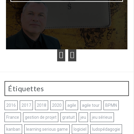
Étiquettes
2016
2017
2018
2020
agile
agile tour
BPMN
France
gestion de projet
gratuit
jeu
jeu sérieux
kanban
learning serious game
logiciel
ludopédagogie