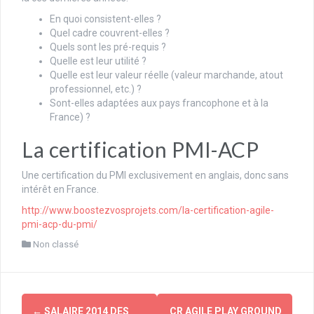
En quoi consistent-elles ?
Quel cadre couvrent-elles ?
Quels sont les pré-requis ?
Quelle est leur utilité ?
Quelle est leur valeur réelle (valeur marchande, atout
professionnel, etc.) ?
Sont-elles adaptées aux pays francophone et à la
France) ?
La certification PMI-ACP
Une certification du PMI exclusivement en anglais, donc sans
intérêt en France.
http://www.boostezvosprojets.com/la-certification-agile-
pmi-acp-du-pmi/
Non classé
Navigation
←
SALAIRE 2014 DES
CR AGILE PLAY GROUND