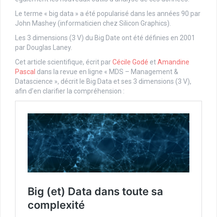
Le terme « big data » a été popularisé dans les années 90 par
John Mashey (informaticien chez Silicon Graphics).
Les 3 dimensions (3 V) du Big Date ont été définies en 2001
par Douglas Laney.
Cet article scientifique, écrit par
Cécile Godé
et
Amandine
Pascal
dans la revue en ligne « MDS – Management &
Datascience », décrit le Big Data et ses 3 dimensions (3 V),
afin d’en clarifier la compréhension :