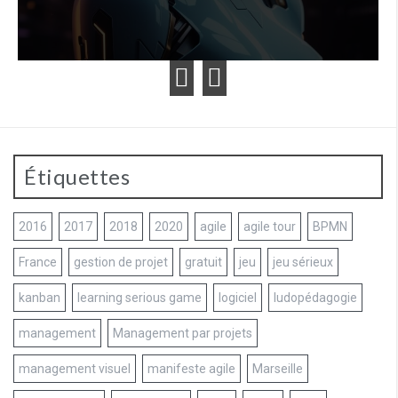
Étiquettes
2016
2017
2018
2020
agile
agile tour
BPMN
France
gestion de projet
gratuit
jeu
jeu sérieux
kanban
learning serious game
logiciel
ludopédagogie
management
Management par projets
management visuel
manifeste agile
Marseille