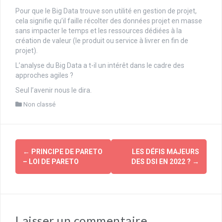
Pour que le Big Data trouve son utilité en gestion de projet,
cela signifie qu’il faille récolter des données projet en masse
sans impacter le temps et les ressources dédiées à la
création de valeur (le produit ou service à livrer en fin de
projet).
L’analyse du Big Data a t-il un intérêt dans le cadre des
approches agiles ?
Seul l’avenir nous le dira.
Non classé
Navigation
←
PRINCIPE DE PARETO
LES DÉFIS MAJEURS
d'article
– LOI DE PARETO
DES DSI EN 2022 ?
→
Laisser un commentaire