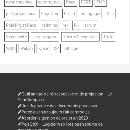
mind mapping
open source
Paca
PERT
PMP
pole projet paca
ProjeQtor
Projet
pédagogie
Pôle
Pôle Projet Paca
redmine
rex
RH
scrum
Secqueville
serious game
Thierry Secqueville
Trello
WBS
Wekan
wrike
XP
éthique
Outil annuel de rétrospective et de projection – Le
YearCompass
Une IA pour lire des documents pour vous
Parce qu’on a toujours fait comme ça
Aborder la gestion de projet en 2023
PojeQtOr – Logiciel web libre open source de
gestion de projet