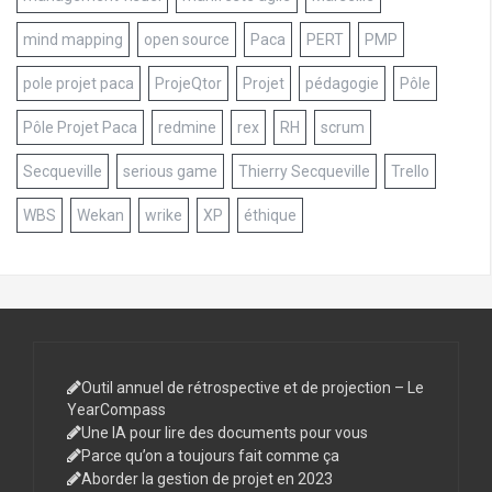
mind mapping
open source
Paca
PERT
PMP
pole projet paca
ProjeQtor
Projet
pédagogie
Pôle
Pôle Projet Paca
redmine
rex
RH
scrum
Secqueville
serious game
Thierry Secqueville
Trello
WBS
Wekan
wrike
XP
éthique
Outil annuel de rétrospective et de projection – Le
YearCompass
Une IA pour lire des documents pour vous
Parce qu’on a toujours fait comme ça
Aborder la gestion de projet en 2023