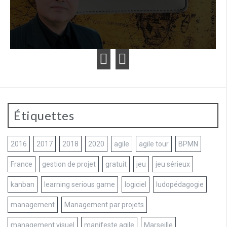
Étiquettes
2016
2017
2018
2020
agile
agile tour
BPMN
France
gestion de projet
gratuit
jeu
jeu sérieux
kanban
learning serious game
logiciel
ludopédagogie
management
Management par projets
management visuel
manifeste agile
Marseille