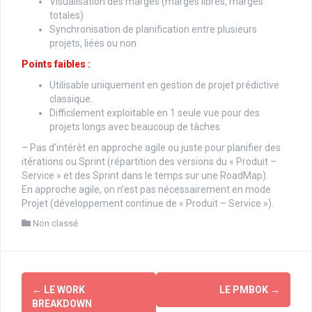
Visualisation des marges (marges libres, marges
totales)
Synchronisation de planification entre plusieurs
projets, liées ou non.
Points faibles :
Utilisable uniquement en gestion de projet prédictive
classique.
Difficilement exploitable en 1 seule vue pour des
projets longs avec beaucoup de tâches
– Pas d’intérêt en approche agile ou juste pour planifier des
itérations ou Sprint (répartition des versions du « Produit –
Service » et des Sprint dans le temps sur une RoadMap).
En approche agile, on n’est pas nécessairement en mode
Projet (développement continue de « Produit – Service »).
Non classé
Navigation
←
LE WORK
LE PMBOK
→
d'article
BREAKDOWN