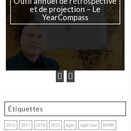
Outil annuel de rétrospective
et de projection – Le
YearCompass
Étiquettes
2016
2017
2018
2020
agile
agile tour
BPMN