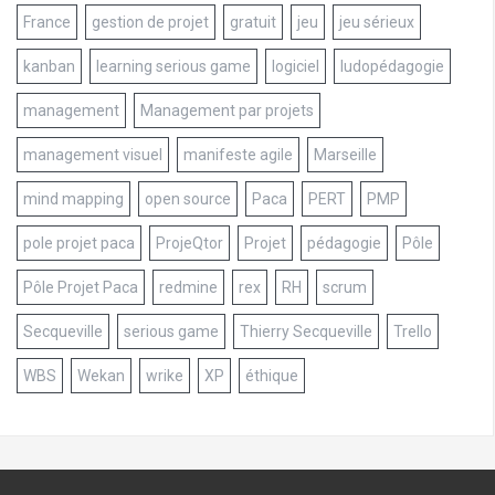
France
gestion de projet
gratuit
jeu
jeu sérieux
kanban
learning serious game
logiciel
ludopédagogie
management
Management par projets
management visuel
manifeste agile
Marseille
mind mapping
open source
Paca
PERT
PMP
pole projet paca
ProjeQtor
Projet
pédagogie
Pôle
Pôle Projet Paca
redmine
rex
RH
scrum
Secqueville
serious game
Thierry Secqueville
Trello
WBS
Wekan
wrike
XP
éthique