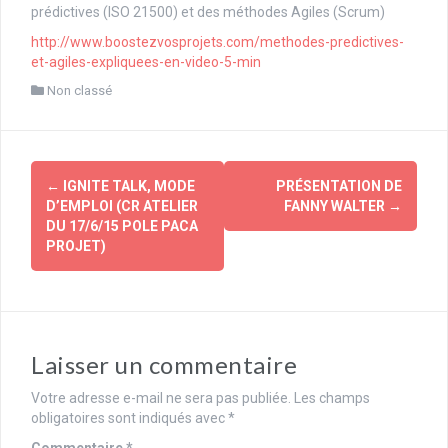
prédictives (ISO 21500) et des méthodes Agiles (Scrum)
http://www.boostezvosprojets.com/methodes-predictives-
et-agiles-expliquees-en-video-5-min
Non classé
Navigation
←
IGNITE TALK, MODE
PRÉSENTATION DE
d'article
D’EMPLOI (CR ATELIER
FANNY WALTER
→
DU 17/6/15 POLE PACA
PROJET)
Laisser un commentaire
Votre adresse e-mail ne sera pas publiée.
Les champs
obligatoires sont indiqués avec
*
Commentaire
*