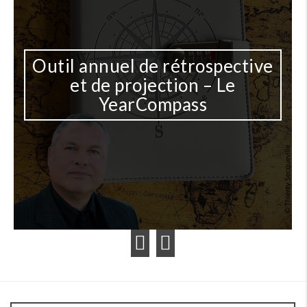
nuel de rétrospective
de projection – Le
Une IA 
YearCompass
docume