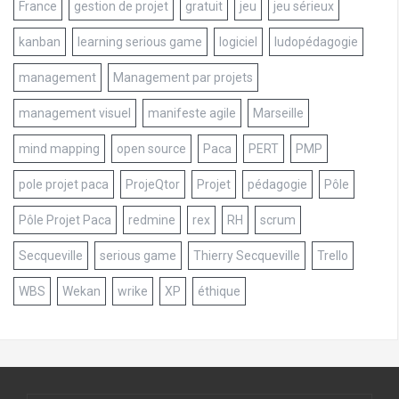
France
gestion de projet
gratuit
jeu
jeu sérieux
kanban
learning serious game
logiciel
ludopédagogie
management
Management par projets
management visuel
manifeste agile
Marseille
mind mapping
open source
Paca
PERT
PMP
pole projet paca
ProjeQtor
Projet
pédagogie
Pôle
Pôle Projet Paca
redmine
rex
RH
scrum
Secqueville
serious game
Thierry Secqueville
Trello
WBS
Wekan
wrike
XP
éthique