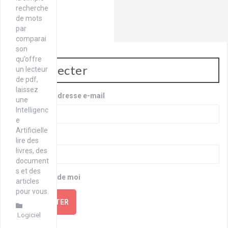
recherche
de mots
par
comparai
son
qu’offre
Se connecter
un lecteur
de pdf,
laissez
Identifiant ou adresse e-mail
une
Intelligenc
e
Artificielle
Mot de passe
lire des
livres, des
document
s et des
Se souvenir de moi
articles
pour vous.
SE CONNECTER
Logiciel