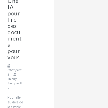
Une
IA
pour
lire
des
docu
ment
s
pour
vous
09/25/202
3
Thierry
Secquevill
e
Pour aller
au delà de
la simple