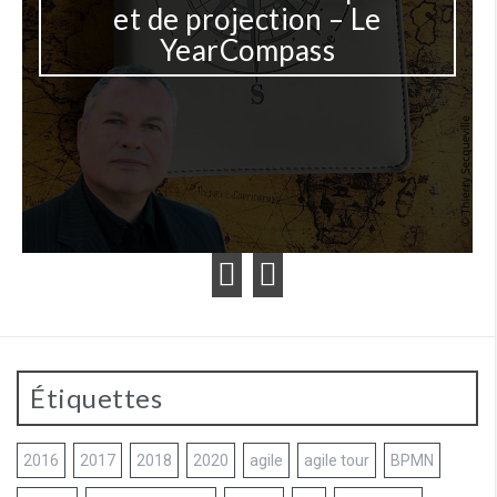
et de projection – Le
YearCompass
Étiquettes
2016
2017
2018
2020
agile
agile tour
BPMN