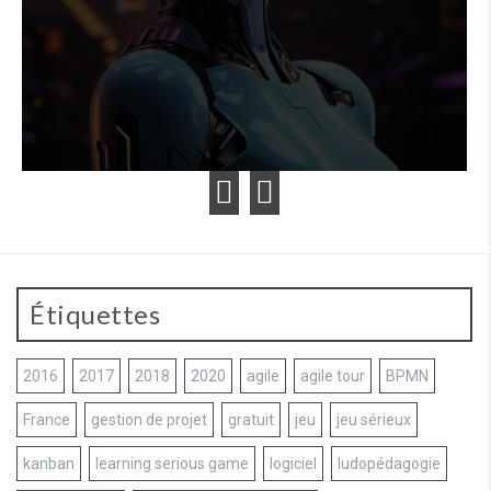
Étiquettes
2016
2017
2018
2020
agile
agile tour
BPMN
France
gestion de projet
gratuit
jeu
jeu sérieux
kanban
learning serious game
logiciel
ludopédagogie