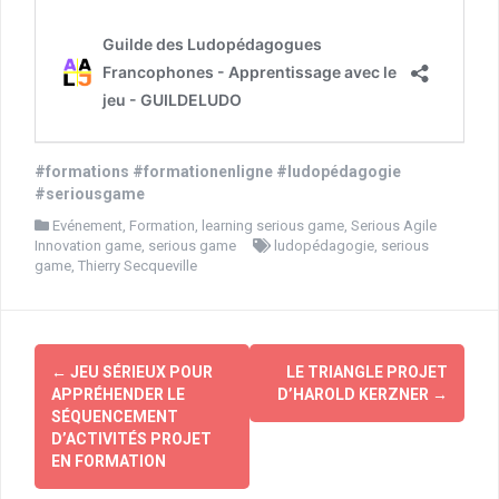
#formations
#formationenligne
#ludopédagogie
#seriousgame
Evénement
,
Formation
,
learning serious game
,
Serious Agile
Innovation game
,
serious game
ludopédagogie
,
serious
game
,
Thierry Secqueville
Navigation
←
JEU SÉRIEUX POUR
LE TRIANGLE PROJET
d'article
APPRÉHENDER LE
D’HAROLD KERZNER
→
SÉQUENCEMENT
D’ACTIVITÉS PROJET
EN FORMATION