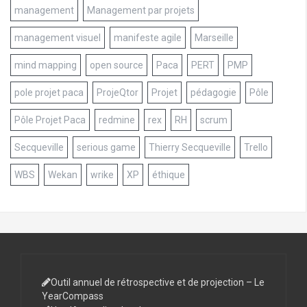
management
Management par projets
management visuel
manifeste agile
Marseille
mind mapping
open source
Paca
PERT
PMP
pole projet paca
ProjeQtor
Projet
pédagogie
Pôle
Pôle Projet Paca
redmine
rex
RH
scrum
Secqueville
serious game
Thierry Secqueville
Trello
WBS
Wekan
wrike
XP
éthique
Outil annuel de rétrospective et de projection – Le
YearCompass